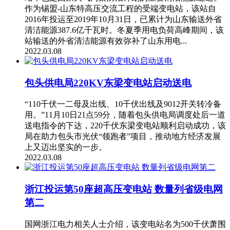
作为锡盟-山东特高压交流工程的受端变电站，该站自
2016年投运至2019年10月31日，已累计为山东输送外省
清洁能源387.6亿千瓦时。冬夏季用电负荷高峰期间，该
站输送的外省清洁能源有效弥补了山东用电...
2022.03.08
包头供电局220KV东梁变电站启动送电
“110千伏一二母及出线、10千伏出线及9012开关转冷备
用。”11月10日21点59分，随着包头供电局调度处后一道
送电指令的下达，220千伏东梁变电站顺利启动成功，该
局在助力包头市光伏“领跑者”项目，推动地方经济发展
上又迈出坚实的一步。
2022.03.08
浙江投运第50座超高压变电站 数量列省级电网
第二
国网浙江电力相关人士介绍，该变电站名为500千伏萧围