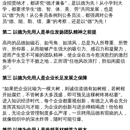
业招贤纳才，都讲究“德才兼备”，是以德为先！从小学到大
学，都要求学生“德、智、体、美、劳”共同发展，也是
以“德”为先！从公务员条例到公务员法，都强调对公务
员“德、能、勤、绩、廉”的考察，还是以“德”为先！
第二 以德为先用人是单位发扬团队精神之前提
高尚的品德如磁石、如号角、如清风，总是为人所尊重、所赞
许、所仰慕，从而能够产生强大的吸引力、感召力和凝聚力，
进而产生坚不可摧的团队精神，使企业在当今愈演愈烈的激烈
角逐中永立于不败之地，正所谓“任他风吹浪打，胜似闲庭信
步”。
第三 以德为先用人是企业长足发展之保障
“如果把企业比喻为一棵大树，则诚信道德有如树根，若树根
开始腐烂，不管树多大多茂盛，即可预见这棵树终将枯萎”。
进入知识经济时代，每个企业都重视创新，有德之人将会充分
发挥其知识与才能，为企业的创新与进步殚精竭虑！恰恰相
反，无论企业管理制度多么严谨，一旦聘用品德有瑕疵的人，
就像组织中的深水炸弹，随时可能引爆。
第四 以德为先用人是造就高材精英之根本